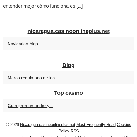
entender mejor cómo funciona es [
...
]
nicaragua.casinoonlineplus.net
Navigation Map
Blog
Marco regulatorio de los...
Top casino
Guía para entender y...
© 2026
Nicaragua.casinoonlineplus.net
Most Frequently Read
Cookies
Policy
RSS