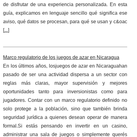
de disfrutar de una experiencia personalizada. En esta
guía, explicamos en lenguaje sencillo qué significa ese
aviso, qué datos se procesan, para qué se usan y c&oac
[
...
]
Marco regulatorio de los juegos de azar en Nicaragua
En los últimos años, losjuegos de azar en Nicaraguahan
pasado de ser una actividad dispersa a un sector con
reglas más claras, mayor supervisión y mejores
oportunidades tanto para inversionistas como para
jugadores. Contar con un marco regulatorio definido no
solo protege a la población, sino que también brinda
seguridad jurídica a quienes desean operar de manera
formal.Si estás pensando en invertir en un casino,
administrar una sala de juegos o simplemente querés