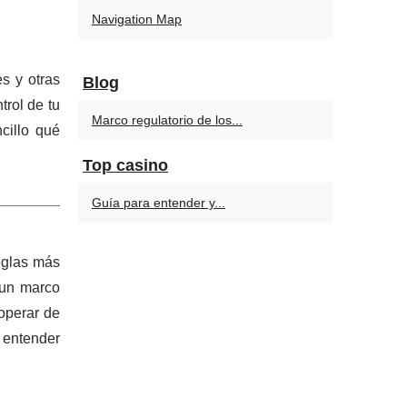
Navigation Map
s y otras
Blog
trol de tu
Marco regulatorio de los...
cillo qué
Top casino
Guía para entender y...
eglas más
 un marco
 operar de
 entender