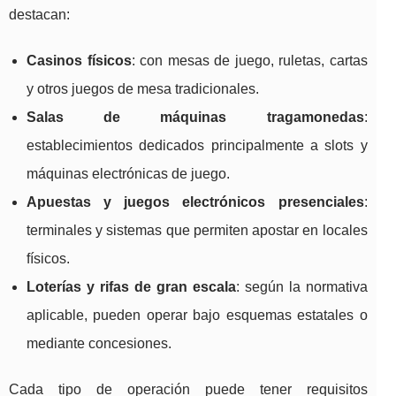
destacan:
Casinos físicos
: con mesas de juego, ruletas, cartas
y otros juegos de mesa tradicionales.
Salas de máquinas tragamonedas
:
establecimientos dedicados principalmente a slots y
máquinas electrónicas de juego.
Apuestas y juegos electrónicos presenciales
:
terminales y sistemas que permiten apostar en locales
físicos.
Loterías y rifas de gran escala
: según la normativa
aplicable, pueden operar bajo esquemas estatales o
mediante concesiones.
Cada tipo de operación puede tener requisitos