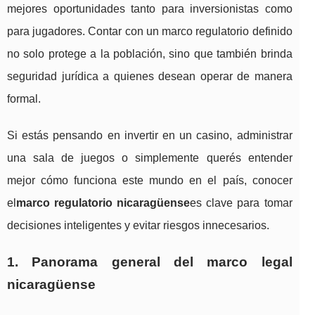
mejores oportunidades tanto para inversionistas como
para jugadores. Contar con un marco regulatorio definido
no solo protege a la población, sino que también brinda
seguridad jurídica a quienes desean operar de manera
formal.
Si estás pensando en invertir en un casino, administrar
una sala de juegos o simplemente querés entender
mejor cómo funciona este mundo en el país, conocer
el
marco regulatorio nicaragüense
es clave para tomar
decisiones inteligentes y evitar riesgos innecesarios.
1. Panorama general del marco legal
nicaragüense