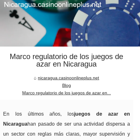
Marco regulatorio de los juegos de
azar en Nicaragua
nicaragua.casinoonlineplus.net
Blog
Marco regulatorio de los juegos de azar en...
En los últimos años, los
juegos de azar en
Nicaragua
han pasado de ser una actividad dispersa a
un sector con reglas más claras, mayor supervisión y