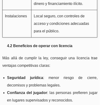
dinero y financiamiento ilícito.
Instalaciones
Local seguro, con controles de
acceso y condiciones adecuadas
para el público.
4.2 Beneficios de operar con licencia
Más allá de cumplir la ley, conseguir una licencia trae
ventajas competitivas claras:
Seguridad jurídica
: menor riesgo de cierre,
decomisos y problemas legales.
Confianza del jugador
: las personas prefieren jugar
en lugares supervisados y reconocidos.