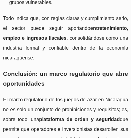
grupos vulnerables.
Todo indica que, con reglas claras y cumplimiento serio,
el sector puede seguir aportando
entretenimiento,
empleo e ingresos fiscales
, consolidándose como una
industria formal y confiable dentro de la economía
nicaragüense.
Conclusión: un marco regulatorio que abre
oportunidades
El marco regulatorio de los juegos de azar en Nicaragua
no es solo un conjunto de prohibiciones y requisitos; es,
sobre todo, una
plataforma de orden y seguridad
que
permite que operadores e inversionistas desarrollen sus