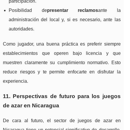
participación.
Posibilidad de
presentar reclamos
ante la
administración del local y, si es necesario, ante las
autoridades.
Como jugador, una buena práctica es preferir siempre
establecimientos que operen bajo licencia y que
muestren claramente su cumplimiento normativo. Esto
reduce riesgos y te permite enfocarte en disfrutar la
experiencia.
11. Perspectivas de futuro para los juegos
de azar en Nicaragua
De cara al futuro, el sector de juegos de azar en
Nicaragua tiene un potencial significativo de desarrollo,