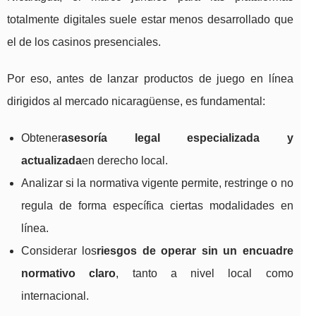
totalmente digitales suele estar menos desarrollado que
el de los casinos presenciales.
Por eso, antes de lanzar productos de juego en línea
dirigidos al mercado nicaragüense, es fundamental:
Obtener
asesoría legal especializada y
actualizada
en derecho local.
Analizar si la normativa vigente permite, restringe o no
regula de forma específica ciertas modalidades en
línea.
Considerar los
riesgos de operar sin un encuadre
normativo claro
, tanto a nivel local como
internacional.