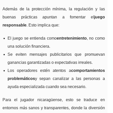
Además de la protección mínima, la regulación y las
buenas prácticas apuntan a fomentar el
juego
responsable
. Esto implica que:
El juego se entienda como
entretenimiento
, no como
una solución financiera.
Se eviten mensajes publicitarios que promuevan
ganancias garantizadas o expectativas irreales.
Los operadores estén atentos a
comportamientos
problemáticos
y sepan canalizar a las personas a
ayuda especializada cuando sea necesario.
Para el jugador nicaragüense, esto se traduce en
entornos más sanos y transparentes, donde la diversión