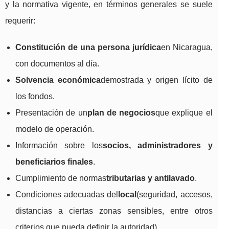
y la normativa vigente, en términos generales se suele
requerir:
Constitución de una persona jurídica
en Nicaragua,
con documentos al día.
Solvencia económica
demostrada y origen lícito de
los fondos.
Presentación de un
plan de negocios
que explique el
modelo de operación.
Información sobre los
socios, administradores y
beneficiarios finales
.
Cumplimiento de normas
tributarias y antilavado
.
Condiciones adecuadas del
local
(seguridad, accesos,
distancias a ciertas zonas sensibles, entre otros
criterios que pueda definir la autoridad).