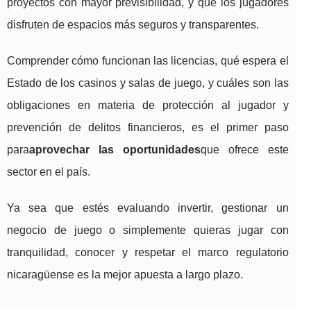
proyectos con mayor previsibilidad, y que los jugadores
disfruten de espacios más seguros y transparentes.
Comprender cómo funcionan las licencias, qué espera el
Estado de los casinos y salas de juego, y cuáles son las
obligaciones en materia de protección al jugador y
prevención de delitos financieros, es el primer paso
para
aprovechar las oportunidades
que ofrece este
sector en el país.
Ya sea que estés evaluando invertir, gestionar un
negocio de juego o simplemente quieras jugar con
tranquilidad, conocer y respetar el marco regulatorio
nicaragüense es la mejor apuesta a largo plazo.