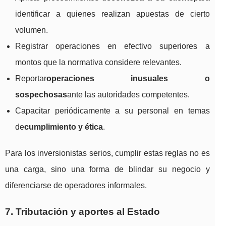
identificar a quienes realizan apuestas de cierto
volumen.
Registrar operaciones en efectivo superiores a
montos que la normativa considere relevantes.
Reportar
operaciones inusuales o
sospechosas
ante las autoridades competentes.
Capacitar periódicamente a su personal en temas
de
cumplimiento y ética
.
Para los inversionistas serios, cumplir estas reglas no es
una carga, sino una forma de blindar su negocio y
diferenciarse de operadores informales.
7. Tributación y aportes al Estado