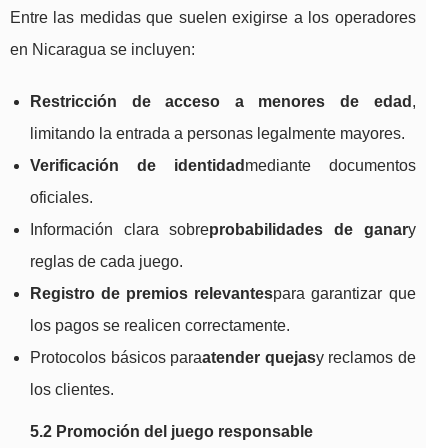
Entre las medidas que suelen exigirse a los operadores
en Nicaragua se incluyen:
Restricción de acceso a menores de edad
,
limitando la entrada a personas legalmente mayores.
Verificación de identidad
mediante documentos
oficiales.
Información clara sobre
probabilidades de ganar
y
reglas de cada juego.
Registro de premios relevantes
para garantizar que
los pagos se realicen correctamente.
Protocolos básicos para
atender quejas
y reclamos de
los clientes.
5.2 Promoción del juego responsable