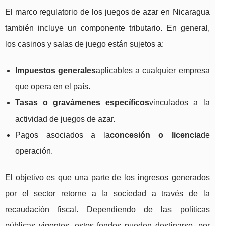
El marco regulatorio de los juegos de azar en Nicaragua
también incluye un componente tributario. En general,
los casinos y salas de juego están sujetos a:
Impuestos generales
aplicables a cualquier empresa
que opera en el país.
Tasas o gravámenes específicos
vinculados a la
actividad de juegos de azar.
Pagos asociados a la
concesión o licencia
de
operación.
El objetivo es que una parte de los ingresos generados
por el sector retorne a la sociedad a través de la
recaudación fiscal. Dependiendo de las políticas
públicas vigentes, estos fondos pueden destinarse, por