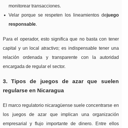
monitorear transacciones.
Velar porque se respeten los lineamientos de
juego
responsable
.
Para el operador, esto significa que no basta con tener
capital y un local atractivo; es indispensable tener una
relación ordenada y transparente con la autoridad
encargada de regular el sector.
3. Tipos de juegos de azar que suelen
regularse en Nicaragua
El marco regulatorio nicaragüense suele concentrarse en
los juegos de azar que implican una organización
empresarial y flujo importante de dinero. Entre ellos